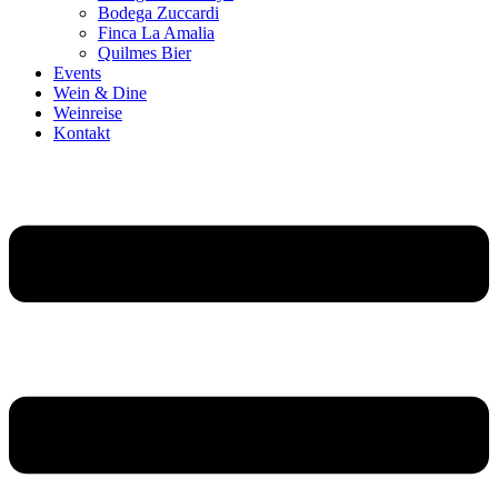
Bodega Zuccardi
Finca La Amalia
Quilmes Bier
Events
Wein & Dine
Weinreise
Kontakt