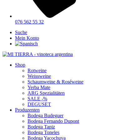
076 562 55 32
Suche
Mein Konto
Shop
Rotweine
Weissweine
Schaumweine & Roséweine
Yerba Mate
ARG Spezialitäten
SALE -%
DEGUSET
Produzenten
Bodega Budeguer
Bodega Fernando Dupont
Bodega Tapiz
Bodega Toneles
Bodega Yacochuya