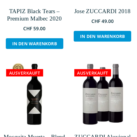
TAPIZ Black Tears –
Jose ZUCCARDI 2018
Premium Malbec 2020
CHF
49.00
CHF
59.00
IN DEN WARENKORB
IN DEN WARENKORB
AUSVERKAUFT
SALE
AUSVERKAUFT
Mosquita Muerta – Blend
ZUCCARDI Aluvional