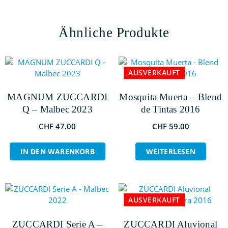
Ähnliche Produkte
AUSVERKAUFT
MAGNUM ZUCCARDI
Mosquita Muerta – Blend
Q – Malbec 2023
de Tintas 2016
CHF
47.00
CHF
59.00
IN DEN WARENKORB
WEITERLESEN
SALE
AUSVERKAUFT
ZUCCARDI Serie A –
ZUCCARDI Aluvional