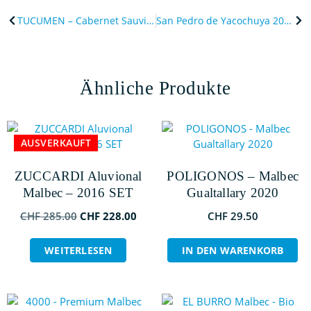
TUCUMEN – Cabernet Sauvignon Reserva 2022
San Pedro de Yacochuya 2021
Ähnliche Produkte
SALE
AUSVERKAUFT
ZUCCARDI Aluvional
POLIGONOS – Malbec
Malbec – 2016 SET
Gualtallary 2020
CHF
285.00
CHF
228.00
CHF
29.50
WEITERLESEN
IN DEN WARENKORB