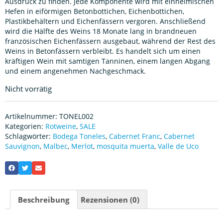
Ausdruck zu finden. Jede Komponente wird mit einheimischen
Hefen in eiförmigen Betonbottichen, Eichenbottichen,
Plastikbehältern und Eichenfässern vergoren. Anschließend
wird die Hälfte des Weins 18 Monate lang in brandneuen
französischen Eichenfässern ausgebaut, während der Rest des
Weins in Betonfässern verbleibt. Es handelt sich um einen
kräftigen Wein mit samtigen Tanninen, einem langen Abgang
und einem angenehmen Nachgeschmack.
Nicht vorrätig
Artikelnummer:
TONEL002
Kategorien:
Rotweine
,
SALE
Schlagwörter:
Bodega Toneles
,
Cabernet Franc
,
Cabernet
Sauvignon
,
Malbec
,
Merlot
,
mosquita muerta
,
Valle de Uco
Beschreibung
Rezensionen (0)