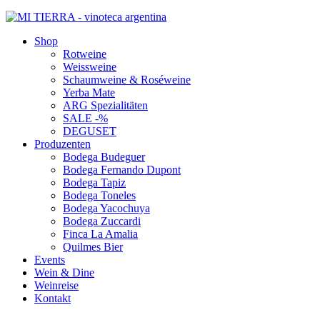
Shop
Rotweine
Weissweine
Schaumweine & Roséweine
Yerba Mate
ARG Spezialitäten
SALE -%
DEGUSET
Produzenten
Bodega Budeguer
Bodega Fernando Dupont
Bodega Tapiz
Bodega Toneles
Bodega Yacochuya
Bodega Zuccardi
Finca La Amalia
Quilmes Bier
Events
Wein & Dine
Weinreise
Kontakt