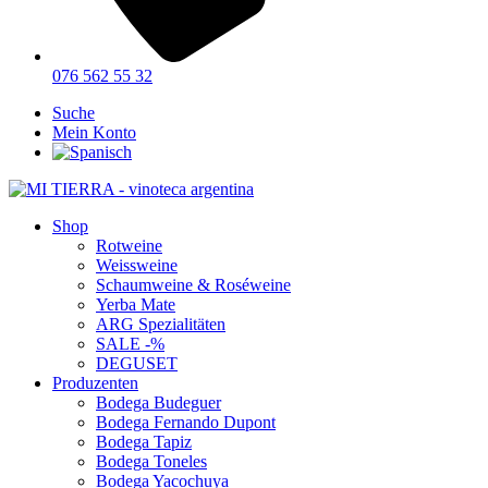
076 562 55 32
Suche
Mein Konto
Shop
Rotweine
Weissweine
Schaumweine & Roséweine
Yerba Mate
ARG Spezialitäten
SALE -%
DEGUSET
Produzenten
Bodega Budeguer
Bodega Fernando Dupont
Bodega Tapiz
Bodega Toneles
Bodega Yacochuya