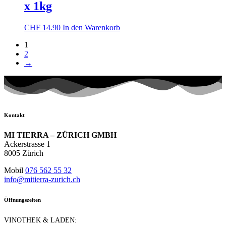
x 1kg
CHF
14.90
In den Warenkorb
1
2
→
Kontakt
MI TIERRA – ZÜRICH GMBH
Ackerstrasse 1
8005 Zürich
Mobil
076 562 55 32
info@mitierra-zurich.ch
Öffnungszeiten
VINOTHEK & LADEN: