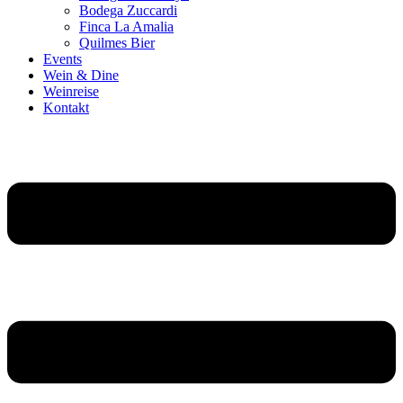
Bodega Zuccardi
Finca La Amalia
Quilmes Bier
Events
Wein & Dine
Weinreise
Kontakt