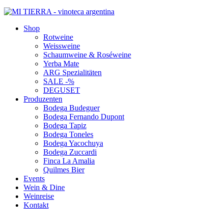
Shop
Rotweine
Weissweine
Schaumweine & Roséweine
Yerba Mate
ARG Spezialitäten
SALE -%
DEGUSET
Produzenten
Bodega Budeguer
Bodega Fernando Dupont
Bodega Tapiz
Bodega Toneles
Bodega Yacochuya
Bodega Zuccardi
Finca La Amalia
Quilmes Bier
Events
Wein & Dine
Weinreise
Kontakt