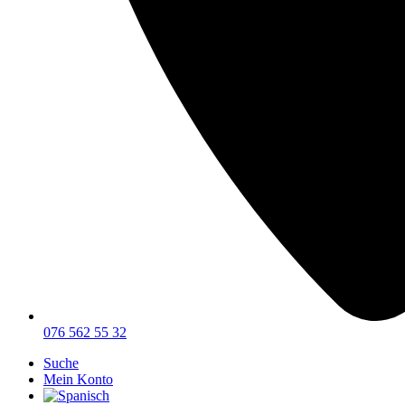
076 562 55 32
Suche
Mein Konto