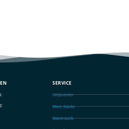
TEN
SERVICE
:
Helpcenter
g:
Mein Konto
Warenkorb