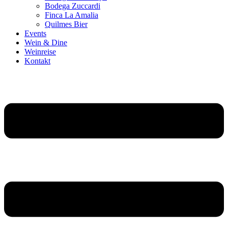
Bodega Zuccardi
Finca La Amalia
Quilmes Bier
Events
Wein & Dine
Weinreise
Kontakt