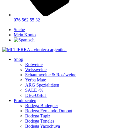
076 562 55 32
Suche
Mein Konto
Shop
Rotweine
Weissweine
Schaumweine & Roséweine
Yerba Mate
ARG Spezialitäten
SALE -%
DEGUSET
Produzenten
Bodega Budeguer
Bodega Fernando Dupont
Bodega Tapiz
Bodega Toneles
Bodega Yacochuya