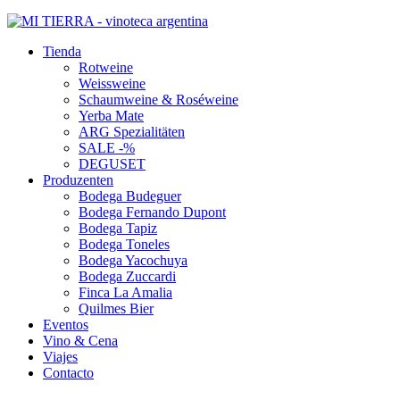
Tienda
Rotweine
Weissweine
Schaumweine & Roséweine
Yerba Mate
ARG Spezialitäten
SALE -%
DEGUSET
Produzenten
Bodega Budeguer
Bodega Fernando Dupont
Bodega Tapiz
Bodega Toneles
Bodega Yacochuya
Bodega Zuccardi
Finca La Amalia
Quilmes Bier
Eventos
Vino & Cena
Viajes
Contacto