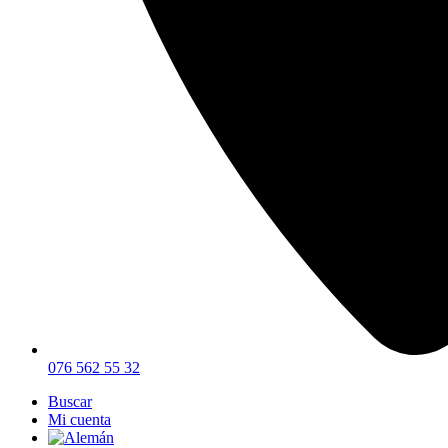
076 562 55 32
Buscar
Mi cuenta