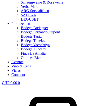
Schaumweine & Roséweine
Yerba Mate
ARG Spezialitäten
SALE -%
DEGUSET
Produzenten
Bodega Budeguer
Bodega Fernando Dupont
Bodega Tapiz
Bodega Toneles
Bodega Yacochuya
Bodega Zuccardi
Finca La Amalia
Quilmes Bier
Eventos
Vino & Cena
Viajes
Contacto
CHF
0.00
0