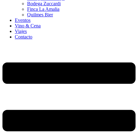
Bodega Zuccardi
Finca La Amalia
Quilmes Bier
Eventos
Vino & Cena
Viajes
Contacto