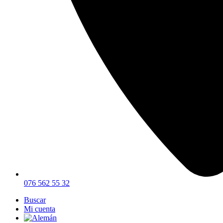
076 562 55 32
Buscar
Mi cuenta