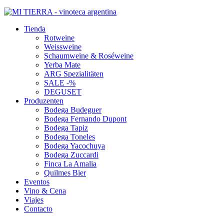
Tienda
Rotweine
Weissweine
Schaumweine & Roséweine
Yerba Mate
ARG Spezialitäten
SALE -%
DEGUSET
Produzenten
Bodega Budeguer
Bodega Fernando Dupont
Bodega Tapiz
Bodega Toneles
Bodega Yacochuya
Bodega Zuccardi
Finca La Amalia
Quilmes Bier
Eventos
Vino & Cena
Viajes
Contacto